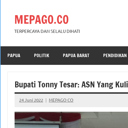
Skip
to
MEPAGO.CO
content
TERPERCAYA DAN SELALU DIHATI
PAPUA
POLITIK
PAPUA BARAT
PENDIDIKAN
Bupati Tonny Tesar: ASN Yang Kuli
24 Juni 2022
MEPAGO CO
No
comments