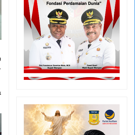
g
.
k