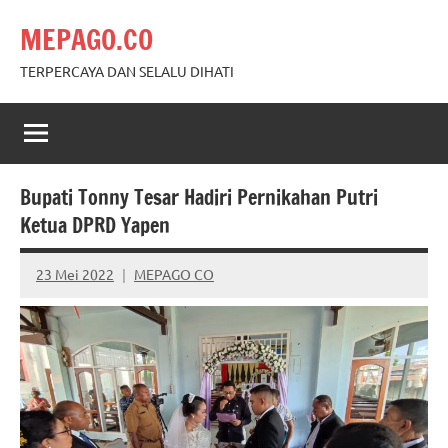
Skip
MEPAGO.CO
to
content
TERPERCAYA DAN SELALU DIHATI
Bupati Tonny Tesar Hadiri Pernikahan Putri
Ketua DPRD Yapen
23 Mei 2022
MEPAGO CO
No
comments