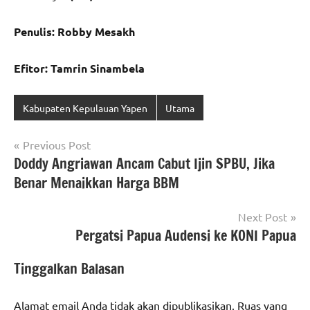
Penulis: Robby Mesakh
Efitor: Tamrin Sinambela
Kabupaten Kepulauan Yapen
Utama
Navigasi
Previous Post
Doddy Angriawan Ancam Cabut Ijin SPBU, Jika
pos
Benar Menaikkan Harga BBM
Next Post
Pergatsi Papua Audensi ke KONI Papua
Tinggalkan Balasan
Alamat email Anda tidak akan dipublikasikan.
Ruas yang