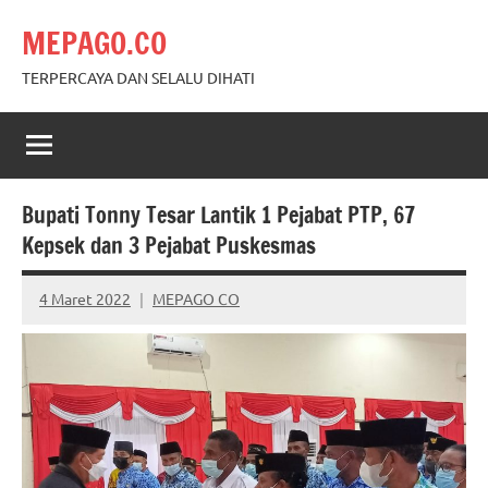
Skip
MEPAGO.CO
to
content
TERPERCAYA DAN SELALU DIHATI
Bupati Tonny Tesar Lantik 1 Pejabat PTP, 67
Kepsek dan 3 Pejabat Puskesmas
4 Maret 2022
MEPAGO CO
No
comments