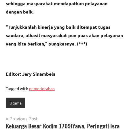
sehingga masyarakat mendapatkan pelayanan
dengan baik.
“Tunjukkanlah kinerja yang baik ditempat tugas
saudara, alhasil masyarakat pun puas akan pelayanan
yang kita berikan,” pungkasnya. (***)
Editor: Jery Sinambela
Tagged with
pemerintahan
Utama
Navigasi
Previous Post
Keluarga Besar Kodim 1709/Yawa, Peringati Isra
pos