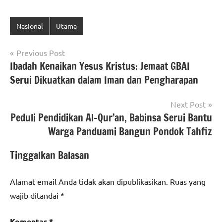
Nasional
Utama
Navigasi
Previous Post
Ibadah Kenaikan Yesus Kristus: Jemaat GBAI
pos
Serui Dikuatkan dalam Iman dan Pengharapan
Next Post
Peduli Pendidikan Al-Qur’an, Babinsa Serui Bantu
Warga Panduami Bangun Pondok Tahfiz
Tinggalkan Balasan
Alamat email Anda tidak akan dipublikasikan.
Ruas yang
wajib ditandai
*
Komentar
*