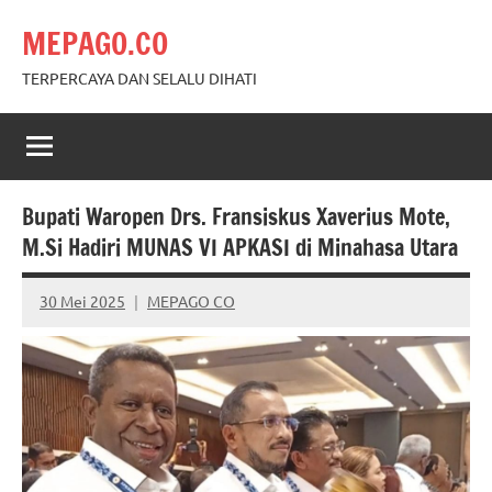
Skip
MEPAGO.CO
to
content
TERPERCAYA DAN SELALU DIHATI
Bupati Waropen Drs. Fransiskus Xaverius Mote,
M.Si Hadiri MUNAS VI APKASI di Minahasa Utara
30 Mei 2025
MEPAGO CO
No
comments