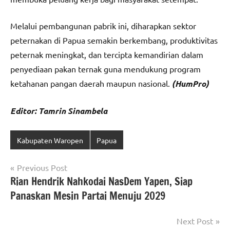
Melalui pembangunan pabrik ini, diharapkan sektor
peternakan di Papua semakin berkembang, produktivitas
peternak meningkat, dan tercipta kemandirian dalam
penyediaan pakan ternak guna mendukung program
ketahanan pangan daerah maupun nasional.
(HumPro)
Editor: Tamrin Sinambela
Kabupaten Waropen
Papua
Navigasi
Previous Post
Rian Hendrik Nahkodai NasDem Yapen, Siap
pos
Panaskan Mesin Partai Menuju 2029
Next Post