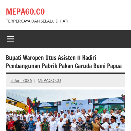
Skip
MEPAGO.CO
to
content
TERPERCAYA DAN SELALU DIHATI
Bupati Waropen Utus Asisten II Hadiri
Pembangunan Pabrik Pakan Garuda Bumi Papua
3 Juni 2026
MEPAGO CO
No
comments