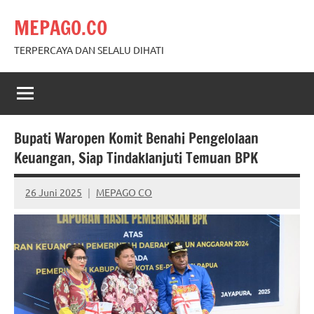
Skip
MEPAGO.CO
to
content
TERPERCAYA DAN SELALU DIHATI
Bupati Waropen Komit Benahi Pengelolaan
Keuangan, Siap Tindaklanjuti Temuan BPK
26 Juni 2025
MEPAGO CO
No
comments