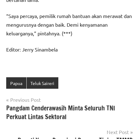
“Saya percaya, pemilik rumah bantuan akan merawat dan
mengurusnya dengan baik. Demi kenyamanan
keluarganya,” pintahnya. (***)
Editor: Jerry Sinambela
Papua
Teluk Saireri
Navigasi
Previous Post
Pangdam Cenderawasih Minta Seluruh TNI
pos
Perkuat Lintas Sektoral
Next Post