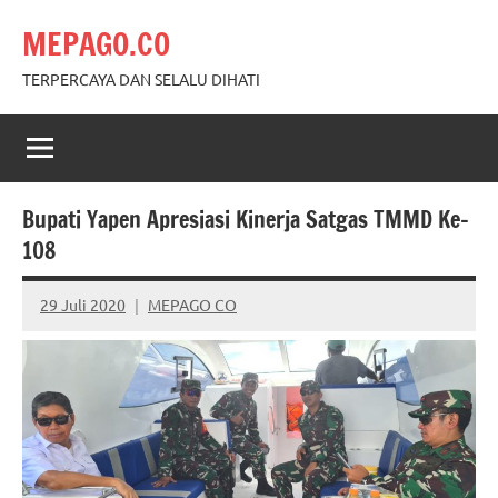
Skip
MEPAGO.CO
to
content
TERPERCAYA DAN SELALU DIHATI
Bupati Yapen Apresiasi Kinerja Satgas TMMD Ke-
108
29 Juli 2020
MEPAGO CO
No
comments