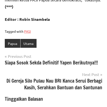
(***)
Editor : Robin Sinambela
Tagged with
PASI
Papua
Utama
Navigasi
Previous Post
Siapa Sosok Sekda Definitif Yapen Berikutnya!!!
pos
Next Post
Di Gereja Silo Pulau Nau BRI Kanca Serui Berbagi
Kasih, Serahkan Bantuan dan Santunan
Tinggalkan Balasan