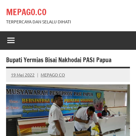
Skip
MEPAGO.CO
to
content
TERPERCAYA DAN SELALU DIHATI
Bupati Yermias Bisai Nakhodai PASI Papua
19 Mei 2022
MEPAGO CO
No
comments