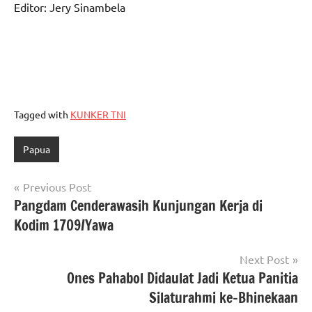
Editor: Jery Sinambela
Tagged with
KUNKER TNI
Papua
Navigasi
Previous Post
Pangdam Cenderawasih Kunjungan Kerja di
pos
Kodim 1709/Yawa
Next Post
Ones Pahabol Didaulat Jadi Ketua Panitia
Silaturahmi ke-Bhinekaan