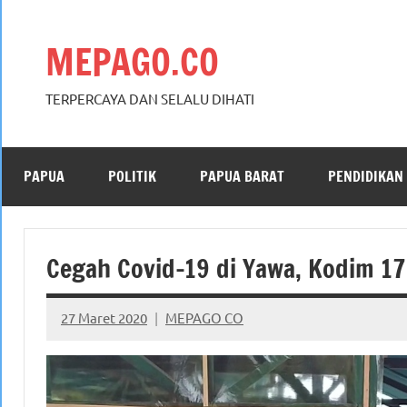
Skip
to
MEPAGO.CO
content
TERPERCAYA DAN SELALU DIHATI
PAPUA
POLITIK
PAPUA BARAT
PENDIDIKAN
Cegah Covid-19 di Yawa, Kodim 170
27 Maret 2020
MEPAGO CO
No
comments