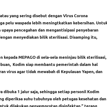
tau yang sering disebut dengan Virus Corona
rga pelu waspada lebih meningtkatkan kebersihan. Untu
 upaya pencegahan dan mengantisipasi penyebaran
ngan menyediakan bilik sterilisasi. Disamping itu,
epada MEPAGO di sela-sela meninjau bilik sterilisasi,
aribuan, Kodim siap membantu pemerintah dalam hal
n virus agar tidak mewabah di Kepulauan Yapen, dan
dibuka 1 jalur saja, sehingga setiap personil Kodim
ng diperiksa suhu tubuhnya oleh petugas kesehatan dan
i untuk dilakukan penyemprotan disinfektan,” terang