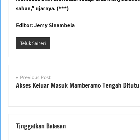
sabun,” ujarnya. (***)
Editor: Jerry Sinambela
Teluk Saireri
Navigasi
Previous Post
Akses Keluar Masuk Mamberamo Tengah Ditutu
pos
Tinggalkan Balasan