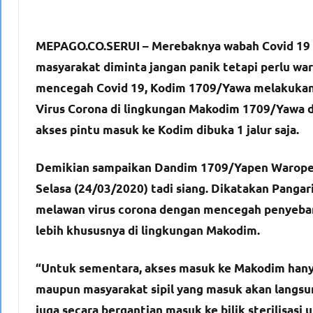
MEPAGO.CO.SERUI – Merebaknya wabah Covid 19 a
masyarakat diminta jangan panik tetapi perlu wa
mencegah Covid 19, Kodim 1709/Yawa melakukan
Virus Corona di lingkungan Makodim 1709/Yawa de
akses pintu masuk ke Kodim dibuka 1 jalur saja.
Demikian sampaikan Dandim 1709/Yapen Waropen k
Selasa (24/03/2020) tadi siang. Dikatakan Pang
melawan virus corona dengan mencegah penyebara
lebih khususnya di lingkungan Makodim.
“Untuk sementara, akses masuk ke Makodim hanya 
maupun masyarakat sipil yang masuk akan langsu
juga secara bergantian masuk ke bilik sterilisas