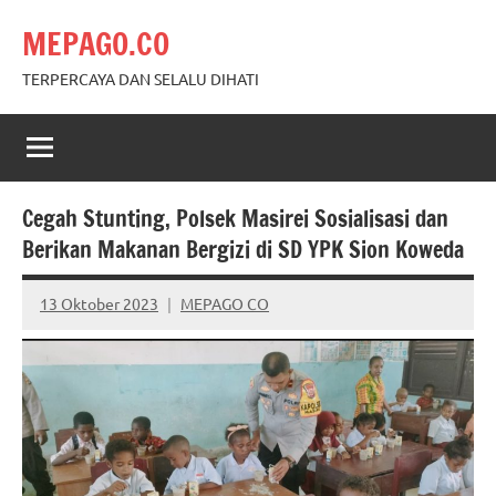
Skip
MEPAGO.CO
to
content
TERPERCAYA DAN SELALU DIHATI
Cegah Stunting, Polsek Masirei Sosialisasi dan
Berikan Makanan Bergizi di SD YPK Sion Koweda
13 Oktober 2023
MEPAGO CO
No
comments