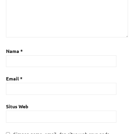
Nama
*
Email
*
Situs Web
Simpan nama, email, dan situs web saya pada