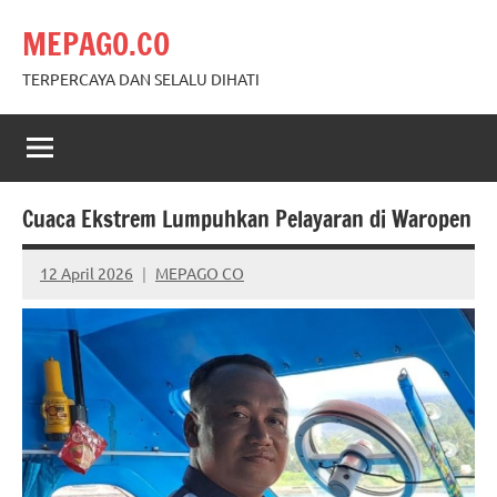
Skip
MEPAGO.CO
to
content
TERPERCAYA DAN SELALU DIHATI
Cuaca Ekstrem Lumpuhkan Pelayaran di Waropen
12 April 2026
MEPAGO CO
No
comments