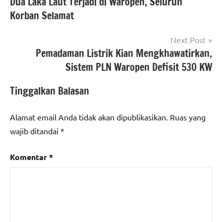
Dua Laka Laut Terjadi di Waropen, Seluruh
pos
Korban Selamat
Next Post
Pemadaman Listrik Kian Mengkhawatirkan,
Sistem PLN Waropen Defisit 530 KW
Tinggalkan Balasan
Alamat email Anda tidak akan dipublikasikan.
Ruas yang
wajib ditandai
*
Komentar
*