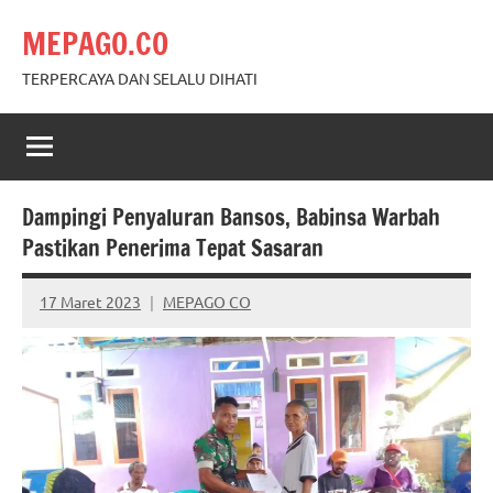
Skip
MEPAGO.CO
to
content
TERPERCAYA DAN SELALU DIHATI
Dampingi Penyaluran Bansos, Babinsa Warbah
Pastikan Penerima Tepat Sasaran
17 Maret 2023
MEPAGO CO
No
comments