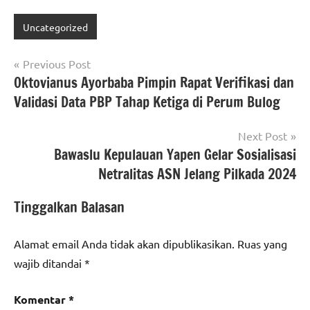
Uncategorized
Navigasi
Previous Post
Oktovianus Ayorbaba Pimpin Rapat Verifikasi dan
pos
Validasi Data PBP Tahap Ketiga di Perum Bulog
Next Post
Bawaslu Kepulauan Yapen Gelar Sosialisasi
Netralitas ASN Jelang Pilkada 2024
Tinggalkan Balasan
Alamat email Anda tidak akan dipublikasikan.
Ruas yang
wajib ditandai
*
Komentar
*