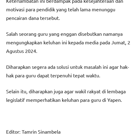
Keterlambatan ini berdampak pada kesejahteraan dan
motivasi para pendidik yang telah lama menunggu
pencairan dana tersebut.
Salah seorang guru yang enggan disebutkan namanya
mengungkapkan keluhan ini kepada media pada Jumat, 2
Agustus 2024.
Diharapkan segera ada solusi untuk masalah ini agar hak-
hak para guru dapat terpenuhi tepat waktu.
Selain itu, diharapkan juga agar wakil rakyat di lembaga
legislatif memperhatikan keluhan para guru di Yapen.
Editor: Tamrin Sinambela