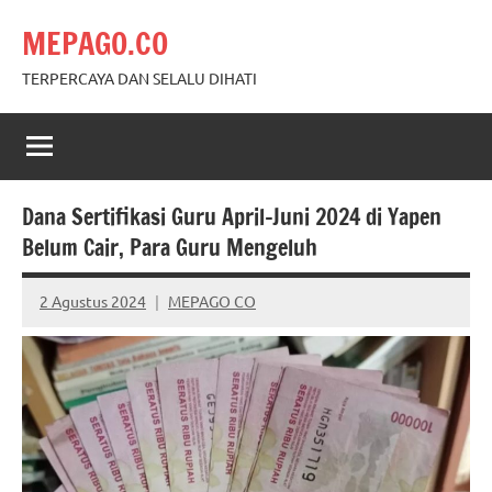
Skip
MEPAGO.CO
to
content
TERPERCAYA DAN SELALU DIHATI
Dana Sertifikasi Guru April-Juni 2024 di Yapen
Belum Cair, Para Guru Mengeluh
2 Agustus 2024
MEPAGO CO
No
comments