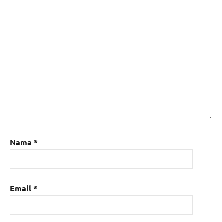
Nama
*
Email
*