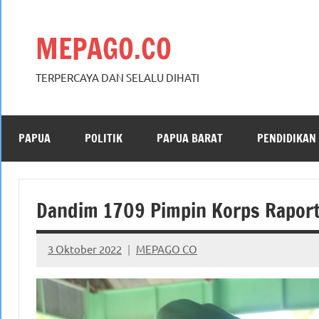
Skip
to
MEPAGO.CO
content
TERPERCAYA DAN SELALU DIHATI
PAPUA
POLITIK
PAPUA BARAT
PENDIDIKAN
Dandim 1709 Pimpin Korps Rapor
3 Oktober 2022
MEPAGO CO
No
comments