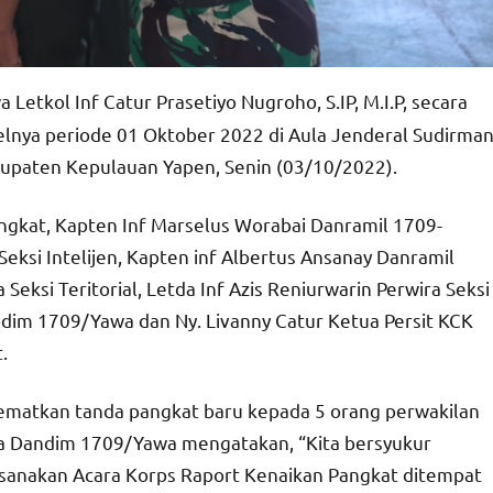
tkol Inf Catur Prasetiyo Nugroho, S.IP, M.I.P, secara
elnya periode 01 Oktober 2022 di Aula Jenderal Sudirma
bupaten Kepulauan Yapen, Senin (03/10/2022).
ngkat, Kapten Inf Marselus Worabai Danramil 1709-
Seksi Intelijen, Kapten inf Albertus Ansanay Danramil
Seksi Teritorial, Letda Inf Azis Reniurwarin Perwira Seksi
Kodim 1709/Yawa dan Ny. Livanny Catur Ketua Persit KCK
.
matkan tanda pangkat baru kepada 5 orang perwakilan
a Dandim 1709/Yawa mengatakan, “Kita bersyukur
laksanakan Acara Korps Raport Kenaikan Pangkat ditempat