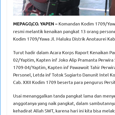
Komandan Kodim 1709/Yawa Le
MEPAGO,CO. YAPEN –
resmi melantik kenaikan pangkat 13 orang person
Kodim 1709/Yawa Jl. Maluku Distrik Anotaurei Ka
Turut hadir dalam Acara Korps Raport Kenaikan Pa
02/Yaptim, Kapten inf Joko Alip Pramanta Perwira 
1709-04/Yaptim, Kapten inf Pawawoit Tahir Perwira 
Personel, Letda inf Totok Sugiarto Danunit Intel 
Cab. XXII Kodim 1709 beserta para pengurus Persit
Usai menanggalkan tanda pangkat lama dan menye
anggotanya yang naik pangkat, dalam sambutanny
kehadirat Allah SWT, karena hari ini kita bisa me