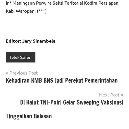
Inf Maningsun Perwira Seksi Teritorial Kodim Persiapan
Kab. Waropen. (***)
Editor: Jery Sinambela
Teluk Saireri
Navigasi
Previous Post
Kehadiran KMB BNS Jadi Perekat Pemerintahan
pos
Next Post
Di Halut TNI-Polri Gelar Sweeping Vaksinasi
Tinggalkan Balasan