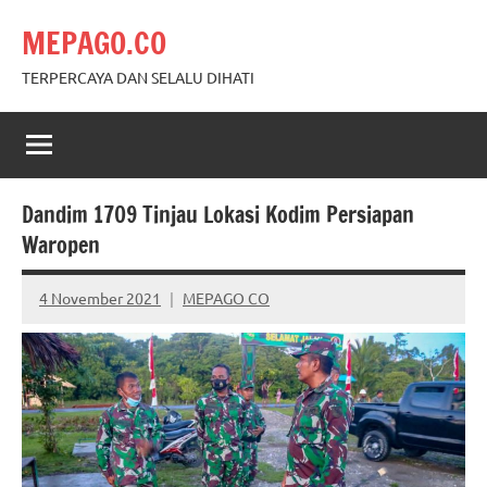
Skip
MEPAGO.CO
to
content
TERPERCAYA DAN SELALU DIHATI
Dandim 1709 Tinjau Lokasi Kodim Persiapan
Waropen
4 November 2021
MEPAGO CO
No
comments