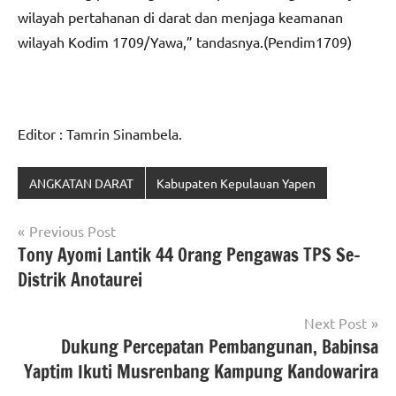
wilayah pertahanan di darat dan menjaga keamanan
wilayah Kodim 1709/Yawa,” tandasnya.(Pendim1709)
Editor : Tamrin Sinambela.
ANGKATAN DARAT
Kabupaten Kepulauan Yapen
Navigasi
Previous Post
Tony Ayomi Lantik 44 Orang Pengawas TPS Se-
pos
Distrik Anotaurei
Next Post
Dukung Percepatan Pembangunan, Babinsa
Yaptim Ikuti Musrenbang Kampung Kandowarira