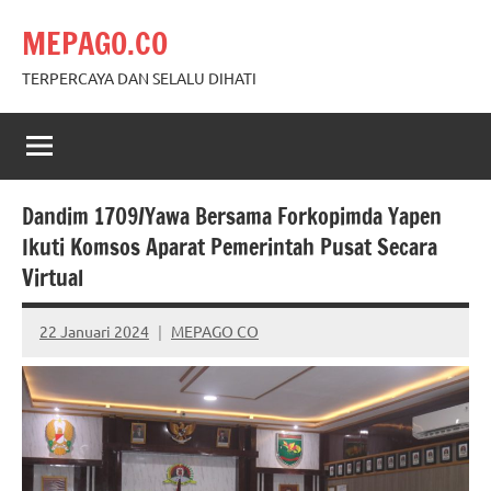
Skip
MEPAGO.CO
to
content
TERPERCAYA DAN SELALU DIHATI
Dandim 1709/Yawa Bersama Forkopimda Yapen
Ikuti Komsos Aparat Pemerintah Pusat Secara
Virtual
22 Januari 2024
MEPAGO CO
No
comments