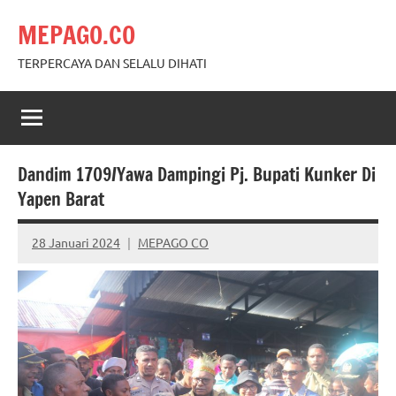
Skip
MEPAGO.CO
to
content
TERPERCAYA DAN SELALU DIHATI
Dandim 1709/Yawa Dampingi Pj. Bupati Kunker Di
Yapen Barat
28 Januari 2024
MEPAGO CO
No
comments