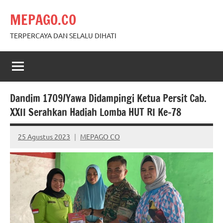
Skip
MEPAGO.CO
to
content
TERPERCAYA DAN SELALU DIHATI
Dandim 1709/Yawa Didampingi Ketua Persit Cab.
XXII Serahkan Hadiah Lomba HUT RI Ke-78
25 Agustus 2023
MEPAGO CO
No
comments