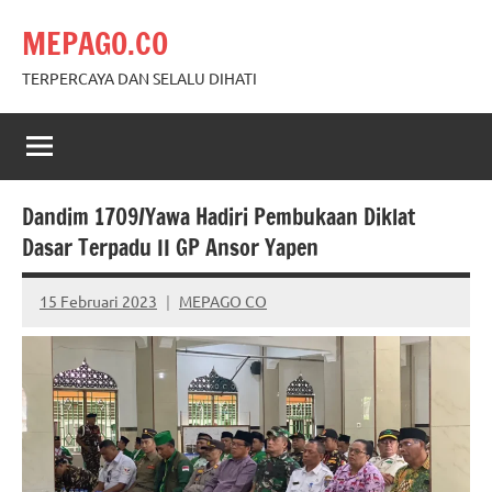
Skip
MEPAGO.CO
to
content
TERPERCAYA DAN SELALU DIHATI
Dandim 1709/Yawa Hadiri Pembukaan Diklat
Dasar Terpadu II GP Ansor Yapen
15 Februari 2023
MEPAGO CO
No
comments