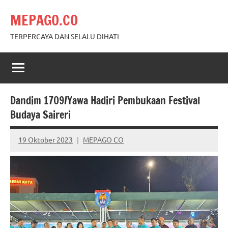
Skip
MEPAGO.CO
to
content
TERPERCAYA DAN SELALU DIHATI
Dandim 1709/Yawa Hadiri Pembukaan Festival
Budaya Saireri
19 Oktober 2023
MEPAGO CO
No
comments