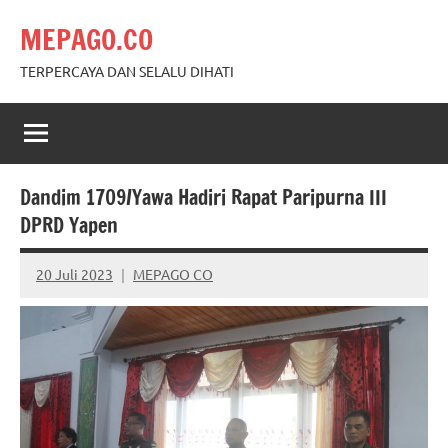
Skip
MEPAGO.CO
to
content
TERPERCAYA DAN SELALU DIHATI
Dandim 1709/Yawa Hadiri Rapat Paripurna III
DPRD Yapen
20 Juli 2023
MEPAGO CO
No
comments