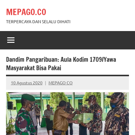
Skip
MEPAGO.CO
to
content
TERPERCAYA DAN SELALU DIHATI
Dandim Pangaribuan: Aula Kodim 1709/Yawa
Masyarakat Bisa Pakai
10 Agustus 2020
MEPAGO CO
No
comments