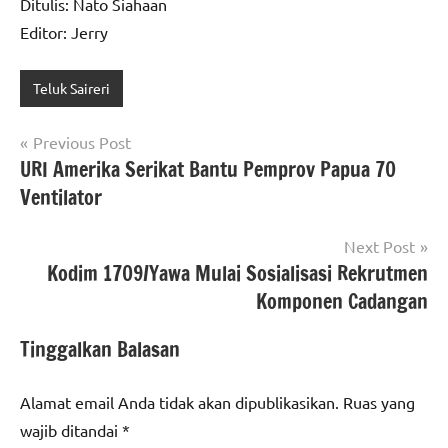
Ditulis: Nato Siahaan
Editor: Jerry
Teluk Saireri
Navigasi
Previous Post
URI Amerika Serikat Bantu Pemprov Papua 70
pos
Ventilator
Next Post
Kodim 1709/Yawa Mulai Sosialisasi Rekrutmen
Komponen Cadangan
Tinggalkan Balasan
Alamat email Anda tidak akan dipublikasikan.
Ruas yang
wajib ditandai
*