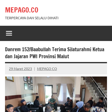
Skip
MEPAGO.CO
to
content
TERPERCAYA DAN SELALU DIHATI
Danrem 152/Baabullah Terima Silaturahmi Ketua
dan Jajaran PWI Provinsi Malut
29 Maret 2023
MEPAGO CO
No
comments