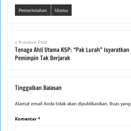
Pemerintahan
Utama
Navigasi
Previous Post
Tenaga Ahli Utama KSP: “Pak Lurah” Isyaratkan
pos
Pemimpin Tak Berjarak
Tinggalkan Balasan
Alamat email Anda tidak akan dipublikasikan.
Ruas yang
Komentar
*