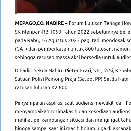
Forum Lulusan Tenaga Honor
MEPAGO,CO. NABIRE –
SK Menpan-RB 1053 Tahun 2022 sebelumnya berenc
pada Rabu, 16 Agustus 2023 pagi tadi mendesak s
(CAT) dan pemberkasan untuk 800 lulusan, namu
sehingga ratusan massa aksi bersedia untuk audiens
Dihadiri Sekda Nabire Pieter Erari, S.E., M.Si, Ke
Satuan Polisi Pamong Praja (Satpol PP) Setda Nab
ratusan lulusan K2 800.
Penyampaian aspirasi saat audiens mewakili dari 
menyampaikan terimakasih dan kesediaan audiens 
melihat perkembangan situasi dan mengingat tahun
hingga sampai saat ini masih belum juga dilaksana