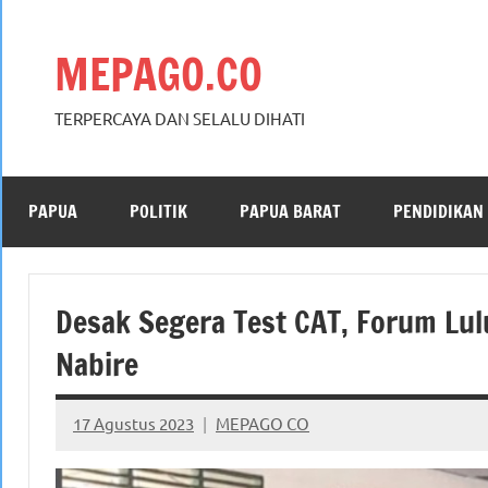
Skip
to
MEPAGO.CO
content
TERPERCAYA DAN SELALU DIHATI
PAPUA
POLITIK
PAPUA BARAT
PENDIDIKAN
Desak Segera Test CAT, Forum Lu
Nabire
17 Agustus 2023
MEPAGO CO
No
comments