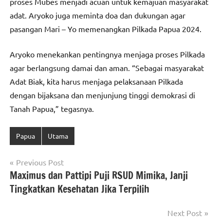
proses Mubes menjadi acuan untuk kemajuan masyarakat
adat. Aryoko juga meminta doa dan dukungan agar
pasangan Mari – Yo memenangkan Pilkada Papua 2024.
Aryoko menekankan pentingnya menjaga proses Pilkada
agar berlangsung damai dan aman. “Sebagai masyarakat
Adat Biak, kita harus menjaga pelaksanaan Pilkada
dengan bijaksana dan menjunjung tinggi demokrasi di
Tanah Papua,” tegasnya.
Papua
Utama
Navigasi
Previous Post
Maximus dan Pattipi Puji RSUD Mimika, Janji
pos
Tingkatkan Kesehatan Jika Terpilih
Next Post