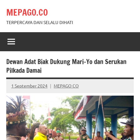
Skip
MEPAGO.CO
to
content
TERPERCAYA DAN SELALU DIHATI
Dewan Adat Biak Dukung Mari-Yo dan Serukan
Pilkada Damai
1 September 2024
MEPAGO CO
No
comments