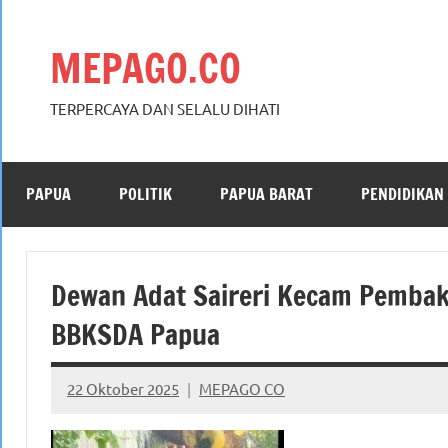
Skip
to
MEPAGO.CO
content
TERPERCAYA DAN SELALU DIHATI
PAPUA
POLITIK
PAPUA BARAT
PENDIDIKAN
Dewan Adat Saireri Kecam Pemba
BBKSDA Papua
22 Oktober 2025
MEPAGO CO
No
comments