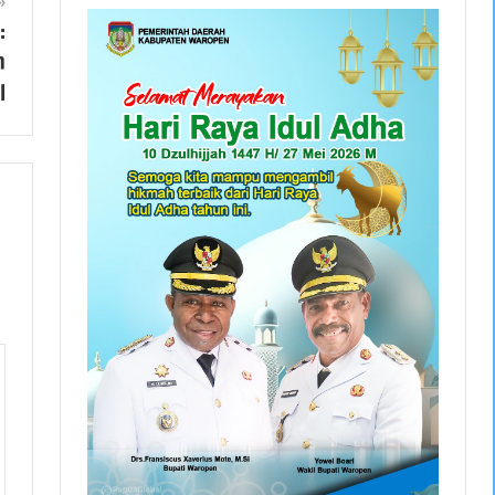
:
h
l