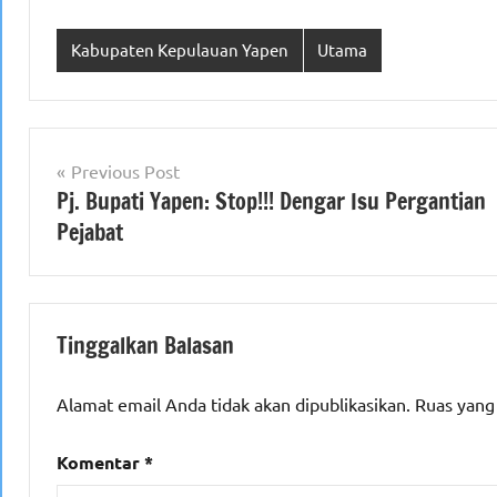
Kabupaten Kepulauan Yapen
Utama
Navigasi
Previous Post
Pj. Bupati Yapen: Stop!!! Dengar Isu Pergantian
pos
Pejabat
Tinggalkan Balasan
Alamat email Anda tidak akan dipublikasikan.
Ruas yang
Komentar
*