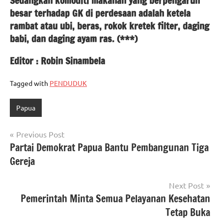
Sedangkan komoditi makanan yang berpengaruh
besar terhadap GK di perdesaan adalah ketela
rambat atau ubi, beras, rokok kretek filter, daging
babi, dan daging ayam ras. (***)
Editor : Robin Sinambela
Tagged with
PENDUDUK
Papua
Navigasi
Previous Post
Partai Demokrat Papua Bantu Pembangunan Tiga
pos
Gereja
Next Post
Pemerintah Minta Semua Pelayanan Kesehatan
Tetap Buka