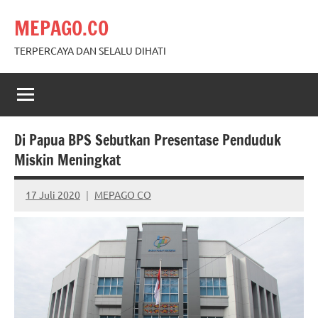
Skip
MEPAGO.CO
to
content
TERPERCAYA DAN SELALU DIHATI
Di Papua BPS Sebutkan Presentase Penduduk
Miskin Meningkat
17 Juli 2020
MEPAGO CO
No
comments