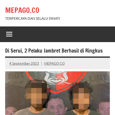
Skip
MEPAGO.CO
to
content
TERPERCAYA DAN SELALU DIHATI
Di Serui, 2 Pelaku Jambret Berhasil di Ringkus
4 September 2023
MEPAGO CO
No
comments