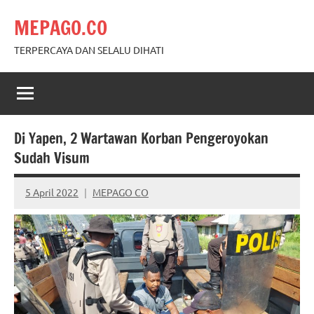
Skip
MEPAGO.CO
to
content
TERPERCAYA DAN SELALU DIHATI
Di Yapen, 2 Wartawan Korban Pengeroyokan
Sudah Visum
5 April 2022
MEPAGO CO
No
comments