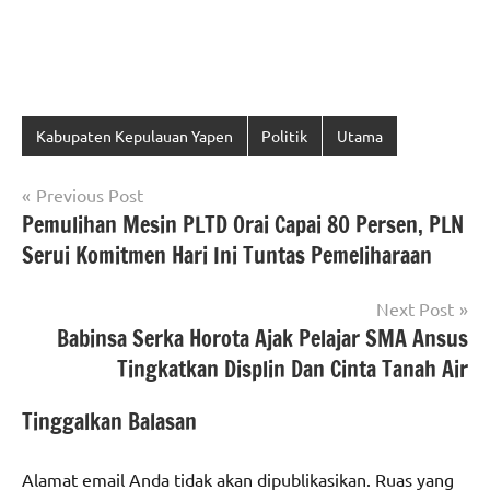
Kabupaten Kepulauan Yapen
Politik
Utama
Navigasi
Previous Post
Pemulihan Mesin PLTD Orai Capai 80 Persen, PLN
pos
Serui Komitmen Hari Ini Tuntas Pemeliharaan
Next Post
Babinsa Serka Horota Ajak Pelajar SMA Ansus
Tingkatkan Displin Dan Cinta Tanah Air
Tinggalkan Balasan
Alamat email Anda tidak akan dipublikasikan.
Ruas yang