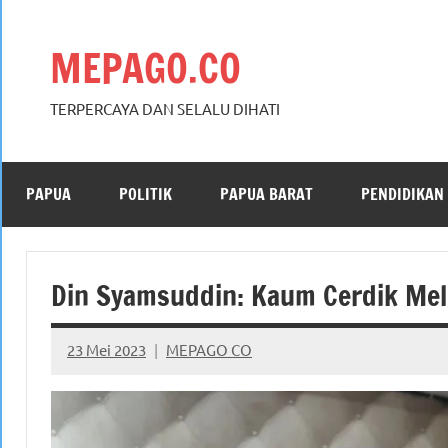
Skip
to
MEPAGO.CO
content
TERPERCAYA DAN SELALU DIHATI
PAPUA
POLITIK
PAPUA BARAT
PENDIDIKAN
Din Syamsuddin: Kaum Cerdik Meli
23 Mei 2023
MEPAGO CO
No
comments