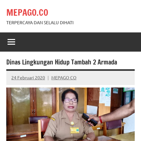
Skip
MEPAGO.CO
to
content
TERPERCAYA DAN SELALU DIHATI
Dinas Lingkungan Hidup Tambah 2 Armada
24 Februari 2020
MEPAGO CO
No
comments