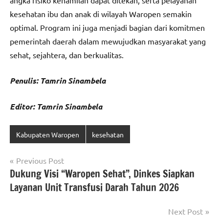
angka risiko kehamilan dapat ditekan, serta pelayanan
kesehatan ibu dan anak di wilayah Waropen semakin
optimal. Program ini juga menjadi bagian dari komitmen
pemerintah daerah dalam mewujudkan masyarakat yang
sehat, sejahtera, dan berkualitas.
Penulis: Tamrin Sinambela
Editor: Tamrin Sinambela
Kabupaten Waropen
kesehatan
Navigasi
Previous Post
Dukung Visi “Waropen Sehat”, Dinkes Siapkan
pos
Layanan Unit Transfusi Darah Tahun 2026
Next Post