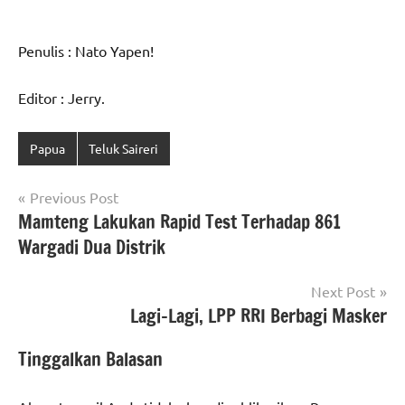
Penulis : Nato Yapen!
Editor : Jerry.
Papua
Teluk Saireri
Navigasi
Previous Post
Mamteng Lakukan Rapid Test Terhadap 861
pos
Wargadi Dua Distrik
Next Post
Lagi-Lagi, LPP RRI Berbagi Masker
Tinggalkan Balasan