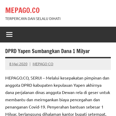
Skip
MEPAGO.CO
to
content
TERPERCAYA DAN SELALU DIHATI
DPRD Yapen Sumbangkan Dana 1 Milyar
8 Mei 2020
MEPAGO CO
No
comments
MEPAGO.CO, SERUI – Melalui kesepakatan pimpinan dan
anggota DPRD kabupaten kepulauan Yapen akhirnya
dana perjalanan dinas anggota Dewan rela di geser untuk
membantu dan meirngankan biaya pencegahan dan
penanganan Covid-19. Penyerahan bantuan sebesar 1
Milyar, berlangsung dihalaman kantor bupati setempat,