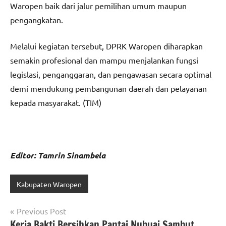
Waropen baik dari jalur pemilihan umum maupun
pengangkatan.
Melalui kegiatan tersebut, DPRK Waropen diharapkan
semakin profesional dan mampu menjalankan fungsi
legislasi, penganggaran, dan pengawasan secara optimal
demi mendukung pembangunan daerah dan pelayanan
kepada masyarakat. (TIM)
Editor: Tamrin Sinambela
Kabupaten Waropen
Navigasi
Previous Post
Kerja Bakti Bersihkan Pantai Nubuai Sambut