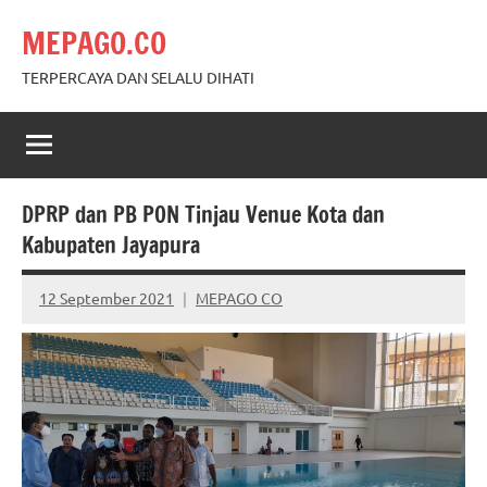
Skip
MEPAGO.CO
to
content
TERPERCAYA DAN SELALU DIHATI
DPRP dan PB PON Tinjau Venue Kota dan
Kabupaten Jayapura
12 September 2021
MEPAGO CO
No
comments