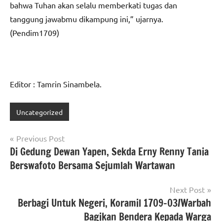
bahwa Tuhan akan selalu memberkati tugas dan
tanggung jawabmu dikampung ini,” ujarnya.
(Pendim1709)
Editor : Tamrin Sinambela.
Uncategorized
Navigasi
Previous Post
Di Gedung Dewan Yapen, Sekda Erny Renny Tania
pos
Berswafoto Bersama Sejumlah Wartawan
Next Post
Berbagi Untuk Negeri, Koramil 1709-03/Warbah
Bagikan Bendera Kepada Warga