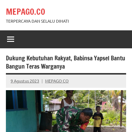
Skip
MEPAGO.CO
to
content
TERPERCAYA DAN SELALU DIHATI
Dukung Kebutuhan Rakyat, Babinsa Yapsel Bantu
Bangun Teras Warganya
9 Agustus 2023
MEPAGO CO
No
comments