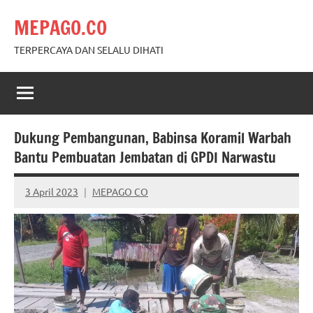
Skip
MEPAGO.CO
to
content
TERPERCAYA DAN SELALU DIHATI
Dukung Pembangunan, Babinsa Koramil Warbah
Bantu Pembuatan Jembatan di GPDI Narwastu
3 April 2023
MEPAGO CO
No
comments