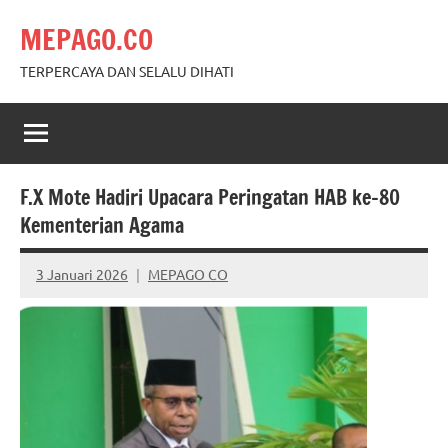
Skip
MEPAGO.CO
to
content
TERPERCAYA DAN SELALU DIHATI
F.X Mote Hadiri Upacara Peringatan HAB ke-80
Kementerian Agama
3 Januari 2026
MEPAGO CO
No
comments