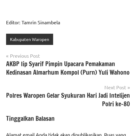
Editor: Tamrin Sinambela
Kabupaten Waropen
Navigasi
Previous Post
AKBP Iip Syarif Pimpin Upacara Pemakaman
pos
Kedinasan Almarhum Kompol (Purn) Yuli Wahono
Next Post
Polres Waropen Gelar Syukuran Hari Jadi Intelijen
Polri ke-80
Tinggalkan Balasan
Alamat email Anda tidak akan dipublikasikan.
Ruas yang