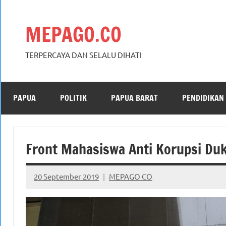
Skip
to
MEPAGO.CO
content
TERPERCAYA DAN SELALU DIHATI
PAPUA
POLITIK
PAPUA BARAT
PENDIDIKAN
Front Mahasiswa Anti Korupsi Du
20 September 2019
MEPAGO CO
No
comments