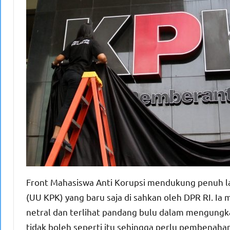
Front Mahasiswa Anti Korupsi mendukung penuh l
(UU KPK) yang baru saja di sahkan oleh DPR RI. Ia
netral dan terlihat pandang bulu dalam mengungk
tidak boleh seperti itu sehingga perlu pembenahan