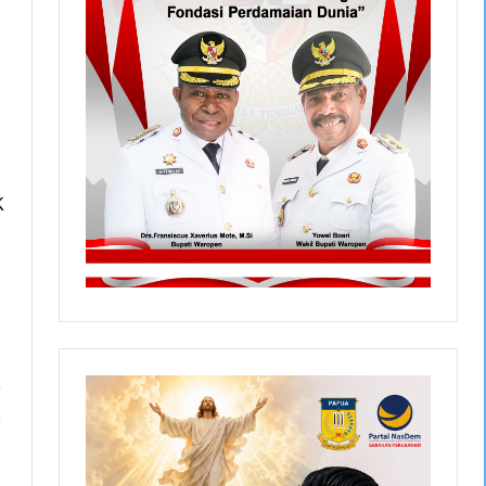
K
R
.