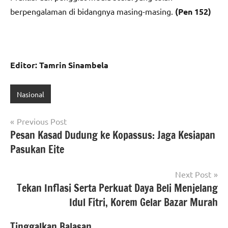
berpengalaman di bidangnya masing-masing.
(Pen 152)
Editor: Tamrin Sinambela
Nasional
Navigasi
Previous Post
Pesan Kasad Dudung ke Kopassus: Jaga Kesiapan
pos
Pasukan Eite
Next Post
Tekan Inflasi Serta Perkuat Daya Beli Menjelang
Idul Fitri, Korem Gelar Bazar Murah
Tinggalkan Balasan