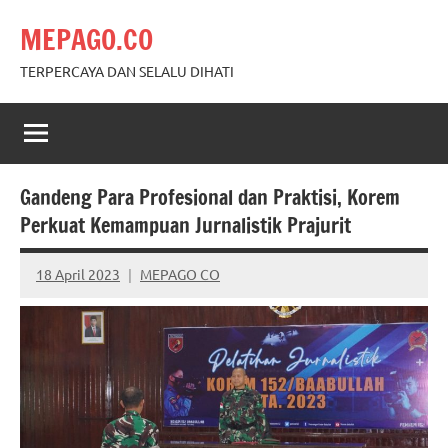
Skip
MEPAGO.CO
to
content
TERPERCAYA DAN SELALU DIHATI
Gandeng Para Profesional dan Praktisi, Korem
Perkuat Kemampuan Jurnalistik Prajurit
18 April 2023
MEPAGO CO
No
comments