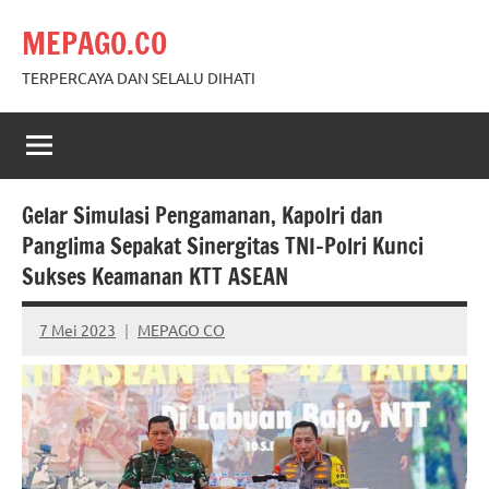
Skip
MEPAGO.CO
to
content
TERPERCAYA DAN SELALU DIHATI
Gelar Simulasi Pengamanan, Kapolri dan
Panglima Sepakat Sinergitas TNI-Polri Kunci
Sukses Keamanan KTT ASEAN
7 Mei 2023
MEPAGO CO
No
comments