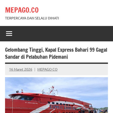
Skip
MEPAGO.CO
to
content
TERPERCAYA DAN SELALU DIHATI
Gelombang Tinggi, Kapal Express Bahari 99 Gagal
Sandar di Pelabuhan Pidemani
16 Maret 2026
MEPAGO CO
No
comments