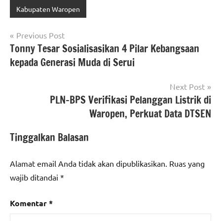
Kabupaten Waropen
Navigasi
Previous Post
Tonny Tesar Sosialisasikan 4 Pilar Kebangsaan
pos
kepada Generasi Muda di Serui
Next Post
PLN–BPS Verifikasi Pelanggan Listrik di
Waropen, Perkuat Data DTSEN
Tinggalkan Balasan
Alamat email Anda tidak akan dipublikasikan.
Ruas yang
wajib ditandai
*
Komentar
*