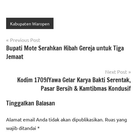
Kabupaten Waropen
Navigasi
Previous Post
Bupati Mote Serahkan Hibah Gereja untuk Tiga
pos
Jemaat
Next Post
Kodim 1709/Yawa Gelar Karya Bakti Serentak,
Pasar Bersih & Kamtibmas Kondusif
Tinggalkan Balasan
Alamat email Anda tidak akan dipublikasikan.
Ruas yang
wajib ditandai
*