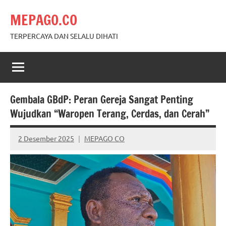
Skip
MEPAGO.CO
to
content
TERPERCAYA DAN SELALU DIHATI
Gembala GBdP: Peran Gereja Sangat Penting
Wujudkan “Waropen Terang, Cerdas, dan Cerah”
2 Desember 2025
MEPAGO CO
No
comments