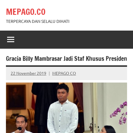
Skip
MEPAGO.CO
to
content
TERPERCAYA DAN SELALU DIHATI
Gracia Billy Mambrasar Jadi Staf Khusus Presiden
22 November 2019
MEPAGO CO
No
comments