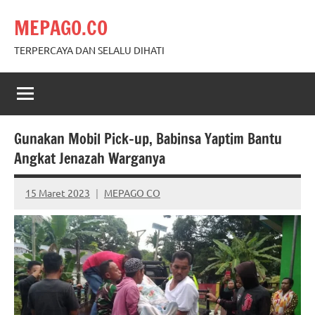
Skip
MEPAGO.CO
to
content
TERPERCAYA DAN SELALU DIHATI
Gunakan Mobil Pick-up, Babinsa Yaptim Bantu
Angkat Jenazah Warganya
15 Maret 2023
MEPAGO CO
No
comments