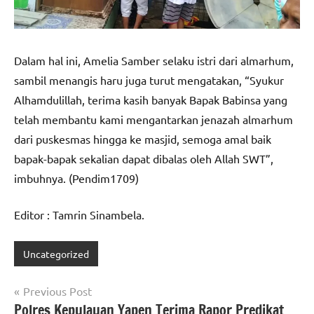
Dalam hal ini, Amelia Samber selaku istri dari almarhum,
sambil menangis haru juga turut mengatakan, “Syukur
Alhamdulillah, terima kasih banyak Bapak Babinsa yang
telah membantu kami mengantarkan jenazah almarhum
dari puskesmas hingga ke masjid, semoga amal baik
bapak-bapak sekalian dapat dibalas oleh Allah SWT”,
imbuhnya. (Pendim1709)
Editor : Tamrin Sinambela.
Uncategorized
Navigasi
Previous Post
Polres Kepulauan Yapen Terima Rapor Predikat