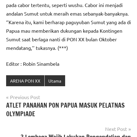
pada cabor tertentu, seperti wushu. Cabor ini menjadi
andalan Sumut untuk meraih emas sebanyak-banyaknya.
‘’Karena itu, kami berharap paguyuban Sumut yang ada di
Papua mau memberikan dukungan kepada Kontingen
Sumut saat berlaga nanti di PON XX bulan Oktober
mendatang,’’ tukasnya. (***)
Editor : Robin Sinambela
ARENA PON XX
Utama
Navigasi
Previous Post
ATLET PANAHAN PON PAPUA MASUK PELATNAS
pos
OLYMPIADE
Next Post