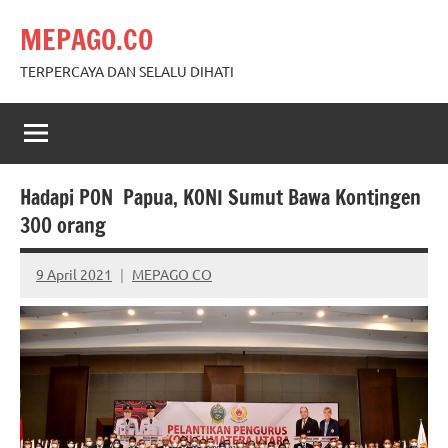
Skip
MEPAGO.CO
to
content
TERPERCAYA DAN SELALU DIHATI
Hadapi PON Papua, KONI Sumut Bawa Kontingen
300 orang
9 April 2021
MEPAGO CO
No
comments