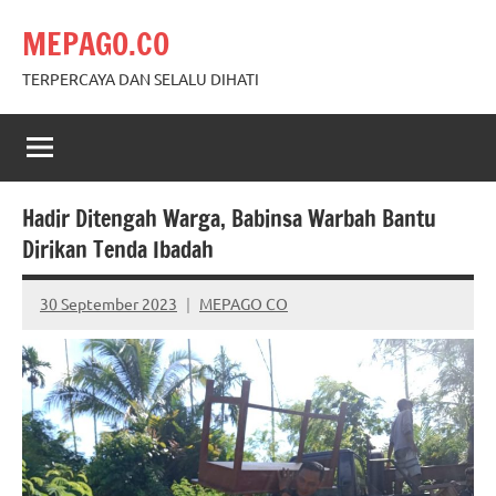
Skip
MEPAGO.CO
to
content
TERPERCAYA DAN SELALU DIHATI
Hadir Ditengah Warga, Babinsa Warbah Bantu
Dirikan Tenda Ibadah
30 September 2023
MEPAGO CO
No
comments